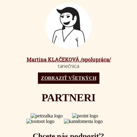
Martina KLAČEKOVÁ /spolupráca/
tanečnica
ZOBRAZIŤ VŠETKÝCH
PARTNERI
Chcete nás podporiť?