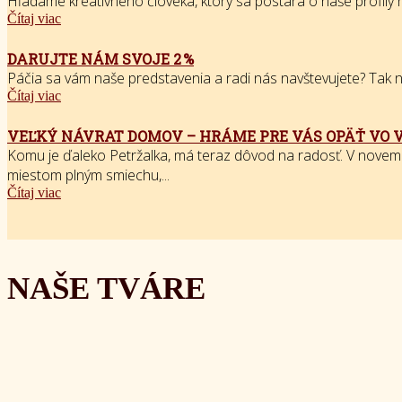
Hľadáme kreatívneho človeka, ktorý sa postará o naše profily na
Čítaj viac
DARUJTE NÁM SVOJE 2 %
Páčia sa vám naše predstavenia a radi nás navštevujete? Tak nás
Čítaj viac
VEĽKÝ NÁVRAT DOMOV – HRÁME PRE VÁS OPÄŤ VO 
Komu je ďaleko Petržalka, má teraz dôvod na radosť. V novem
miestom plným smiechu,...
Čítaj viac
NAŠE TVÁRE