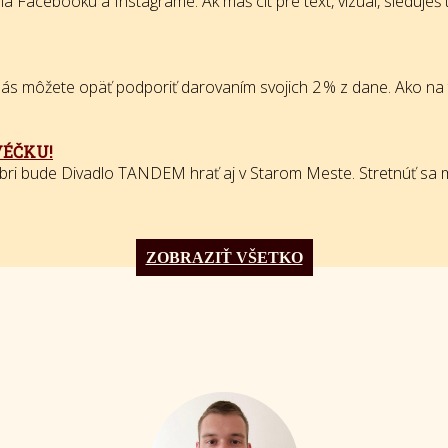
 Facebooku a Instagrame. Ak máš cit pre text, vizuál, sleduješ tr
 môžete opäť podporiť darovaním svojich 2 % z dane. Ako na to? S
VÉČKU!
bri bude Divadlo TANDEM hrať aj v Starom Meste. Stretnúť sa m
ZOBRAZIŤ VŠETKO