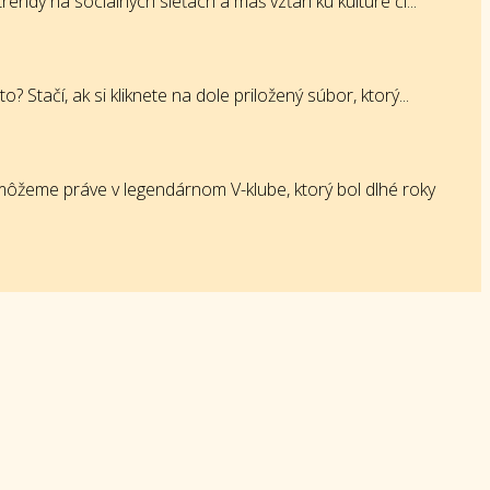
endy na sociálnych sieťach a máš vzťah ku kultúre či...
tačí, ak si kliknete na dole priložený súbor, ktorý...
ôžeme práve v legendárnom V-klube, ktorý bol dlhé roky