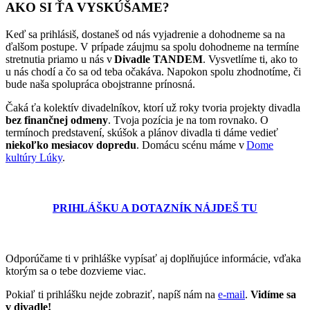
AKO SI ŤA VYSKÚŠAME?
Keď sa prihlásiš, dostaneš od nás vyjadrenie a dohodneme sa na
ďalšom postupe. V prípade záujmu sa spolu dohodneme na termíne
stretnutia priamo u nás v
Divadle TANDEM
. Vysvetlíme ti, ako to
u nás chodí a čo sa od teba očakáva. Napokon spolu zhodnotíme, či
bude naša spolupráca obojstranne prínosná.
Čaká ťa kolektív divadelníkov, ktorí už roky tvoria projekty divadla
bez finančnej odmeny
. Tvoja pozícia je na tom rovnako. O
termínoch predstavení, skúšok a plánov divadla ti dáme vedieť
niekoľko mesiacov dopredu
. Domácu scénu máme v
Dome
kultúry Lúky
.
PRIHLÁŠKU A DOTAZNÍK NÁJDEŠ TU
Odporúčame ti v prihláške vypísať aj doplňujúce informácie, vďaka
ktorým sa o tebe dozvieme viac.
Pokiaľ ti prihlášku nejde zobraziť, napíš nám na
e-mail
.
Vidíme sa
v divadle!