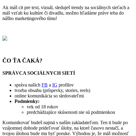
Ak máš cit pre text, vizuál, sleduješ trendy na sociálnych sieťach a
máš vzťah ku kultúre či divadlu, možno hľadáme práve teba do
nášho marketingového tímu!
ČO ŤA ČAKÁ?
SPRÁVCA SOCIÁLNYCH SIETÍ
správa našich
FB
a
IG
profilov
tvorba obsahu (príspevky, stories, reels)
online komunikácia so sledovateľmi
Podmienky:
vek od 18 rokov
predchádzajúce skúsenosti nie sú podmienkou
Komunikovať budeš najmä s naším zakladateľom. Ten ti bude po
vzájomnej dohode prideľovať úlohy, na ktoré časovo nestačí, a
tvojou úlohou bude mu byť poruke. Výhodou je, že máš možnosť