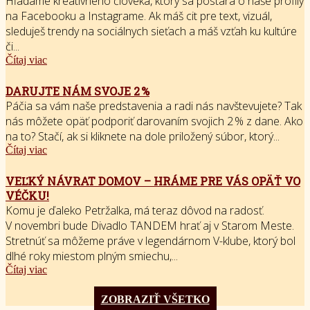
Hľadáme kreatívneho človeka, ktorý sa postará o naše profily
na Facebooku a Instagrame. Ak máš cit pre text, vizuál,
sleduješ trendy na sociálnych sieťach a máš vzťah ku kultúre
či...
Čítaj viac
DARUJTE NÁM SVOJE 2 %
Páčia sa vám naše predstavenia a radi nás navštevujete? Tak
nás môžete opäť podporiť darovaním svojich 2 % z dane. Ako
na to? Stačí, ak si kliknete na dole priložený súbor, ktorý...
Čítaj viac
VEĽKÝ NÁVRAT DOMOV – HRÁME PRE VÁS OPÄŤ VO
VÉČKU!
Komu je ďaleko Petržalka, má teraz dôvod na radosť.
V novembri bude Divadlo TANDEM hrať aj v Starom Meste.
Stretnúť sa môžeme práve v legendárnom V-klube, ktorý bol
dlhé roky miestom plným smiechu,...
Čítaj viac
ZOBRAZIŤ VŠETKO