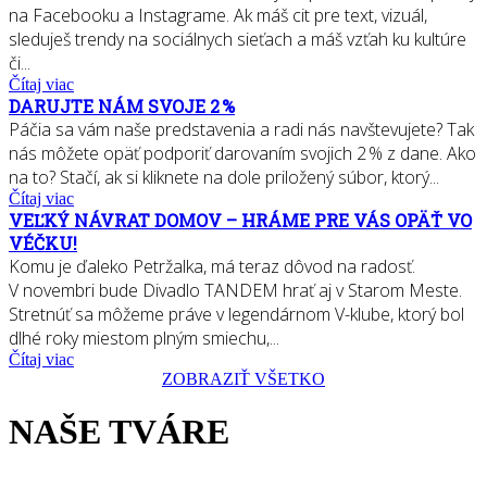
na Facebooku a Instagrame. Ak máš cit pre text, vizuál,
sleduješ trendy na sociálnych sieťach a máš vzťah ku kultúre
či...
Čítaj viac
DARUJTE NÁM SVOJE 2 %
Páčia sa vám naše predstavenia a radi nás navštevujete? Tak
nás môžete opäť podporiť darovaním svojich 2 % z dane. Ako
na to? Stačí, ak si kliknete na dole priložený súbor, ktorý...
Čítaj viac
VEĽKÝ NÁVRAT DOMOV – HRÁME PRE VÁS OPÄŤ VO
VÉČKU!
Komu je ďaleko Petržalka, má teraz dôvod na radosť.
V novembri bude Divadlo TANDEM hrať aj v Starom Meste.
Stretnúť sa môžeme práve v legendárnom V-klube, ktorý bol
dlhé roky miestom plným smiechu,...
Čítaj viac
ZOBRAZIŤ VŠETKO
NAŠE TVÁRE