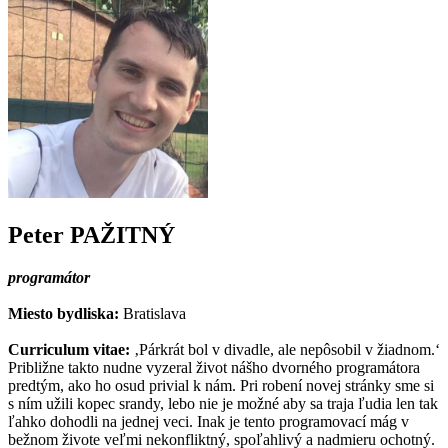
Peter PAŽITNÝ
programátor
Miesto bydliska:
Bratislava
Curriculum vitae:
‚Párkrát bol v divadle, ale nepôsobil v žiadnom.‘
Približne takto nudne vyzeral život nášho dvorného programátora
predtým, ako ho osud privial k nám. Pri robení novej stránky sme si
s ním užili kopec srandy, lebo nie je možné aby sa traja ľudia len tak
ľahko dohodli na jednej veci. Inak je tento programovací mág v
bežnom živote veľmi nekonfliktný, spoľahlivý a nadmieru ochotný.