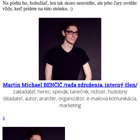
Na pódiu ho, bohužiaľ, len tak skoro neuvidíte, ale jeho čary uvidíte
vždy, keď prídete na túto stránku. :)
Martin Michael BENČIČ /rada združenia, interný člen/
zakladateľ, herec, spevák, tanečník, režisér, hudobný
skladateľ, autor, aranžér, organizátor, e-mailová komunikácia,
marketing
x