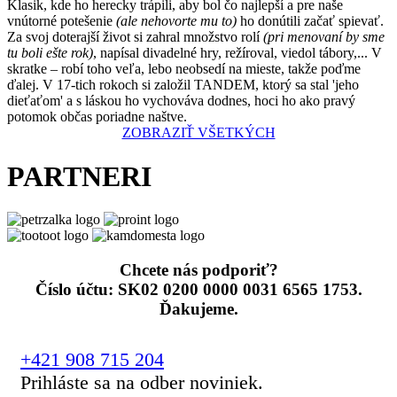
Klasik, kde ho herecky trápili, aby bol čo najlepší a pre naše
vnútorné potešenie
(ale nehovorte mu to)
ho donútili začať spievať.
Za svoj doterajší život si zahral množstvo rolí
(pri menovaní by sme
tu boli ešte rok)
, napísal divadelné hry, režíroval, viedol tábory,... V
skratke – robí toho veľa, lebo neobsedí na mieste, takže poďme
ďalej. V 17-tich rokoch si založil TANDEM, ktorý sa stal 'jeho
dieťaťom' a s láskou ho vychováva dodnes, hoci ho ako pravý
potomok občas poriadne naštve.
ZOBRAZIŤ VŠETKÝCH
PARTNERI
Chcete nás podporiť?
Číslo účtu: SK02 0200 0000 0031 6565 1753.
Ďakujeme.
+421 908 715 204
Prihláste sa na odber noviniek.