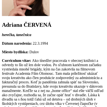
Adriana ČERVENÁ
herečka, tanečnica
Dátum narodenia:
22.3.1994
Miesto bydliska:
Dulov
Curriculum vitae:
Ako tínedžer pracovala v obecnej knižnici a
odvtedy to šlo už len dole vodou. Po sľubnom kariérnom začiatku
vystriedala mnohé brigády, kým na čas zakotvila na filmovom
festivale Academia Film Olomouc. Tam mala príležitosť ukázať
svoju kreativitu ako člen produkcie zodpovedný za administráciu a
fakturačný proces. Keď ju pandémia zahnala späť na Slovensko,
presunula sa do Bratislavy, kde svoju kreativitu ukazuje v dátovom
manažmente. Keďže sa z nej na „home office“ stal ešte väčší odľud
ako zvyčajne, rozhodla sa, že začne opäť hrať v divadle. Láska k
divadlu sa s ňou totiž ťahá už od detstva – od drobných úloh v
školských vystúpeniach, cez úlohu vlka v Červenej čiapočke (v