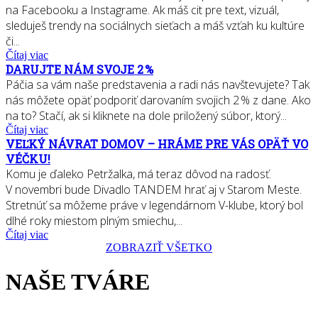
na Facebooku a Instagrame. Ak máš cit pre text, vizuál,
sleduješ trendy na sociálnych sieťach a máš vzťah ku kultúre
či...
Čítaj viac
DARUJTE NÁM SVOJE 2 %
Páčia sa vám naše predstavenia a radi nás navštevujete? Tak
nás môžete opäť podporiť darovaním svojich 2 % z dane. Ako
na to? Stačí, ak si kliknete na dole priložený súbor, ktorý...
Čítaj viac
VEĽKÝ NÁVRAT DOMOV – HRÁME PRE VÁS OPÄŤ VO
VÉČKU!
Komu je ďaleko Petržalka, má teraz dôvod na radosť.
V novembri bude Divadlo TANDEM hrať aj v Starom Meste.
Stretnúť sa môžeme práve v legendárnom V-klube, ktorý bol
dlhé roky miestom plným smiechu,...
Čítaj viac
ZOBRAZIŤ VŠETKO
NAŠE TVÁRE