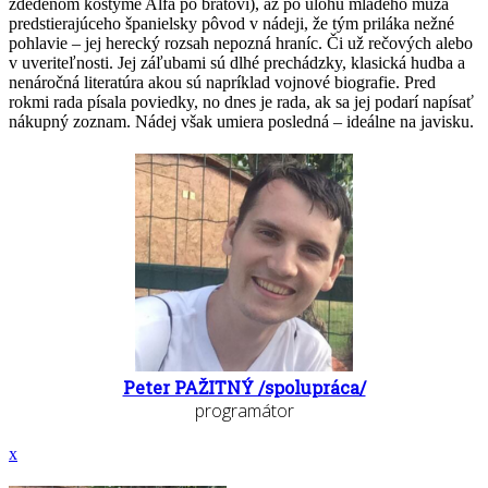
zdedenom kostýme Alfa po bratovi), až po úlohu mladého muža
predstierajúceho španielsky pôvod v nádeji, že tým priláka nežné
pohlavie – jej herecký rozsah nepozná hraníc. Či už rečových alebo
v uveriteľnosti. Jej záľubami sú dlhé prechádzky, klasická hudba a
nenáročná literatúra akou sú napríklad vojnové biografie. Pred
rokmi rada písala poviedky, no dnes je rada, ak sa jej podarí napísať
nákupný zoznam. Nádej však umiera posledná – ideálne na javisku.
Peter PAŽITNÝ /spolupráca/
programátor
x