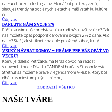
na Facebooku a Instagrame. Ak máš cit pre text, vizuál,
sleduješ trendy na sociálnych sieťach a máš vzťah ku kultúre
či...
Čítaj viac
DARUJTE NÁM SVOJE 2 %
Páčia sa vám naše predstavenia a radi nás navštevujete? Tak
nás môžete opäť podporiť darovaním svojich 2 % z dane. Ako
na to? Stačí, ak si kliknete na dole priložený súbor, ktorý...
Čítaj viac
VEĽKÝ NÁVRAT DOMOV – HRÁME PRE VÁS OPÄŤ VO
VÉČKU!
Komu je ďaleko Petržalka, má teraz dôvod na radosť.
V novembri bude Divadlo TANDEM hrať aj v Starom Meste.
Stretnúť sa môžeme práve v legendárnom V-klube, ktorý bol
dlhé roky miestom plným smiechu,...
Čítaj viac
ZOBRAZIŤ VŠETKO
NAŠE TVÁRE