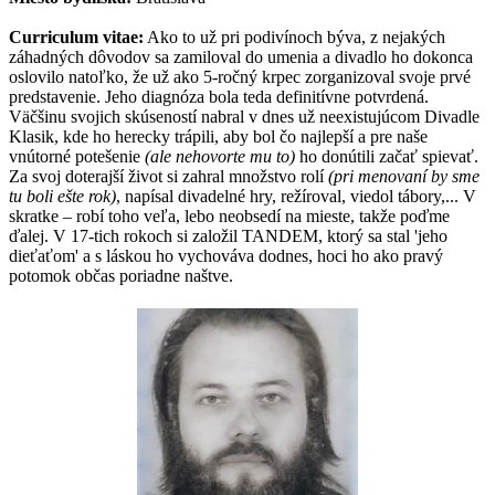
Curriculum vitae:
Ako to už pri podivínoch býva, z nejakých
záhadných dôvodov sa zamiloval do umenia a divadlo ho dokonca
oslovilo natoľko, že už ako 5-ročný krpec zorganizoval svoje prvé
predstavenie. Jeho diagnóza bola teda definitívne potvrdená.
Väčšinu svojich skúseností nabral v dnes už neexistujúcom Divadle
Klasik, kde ho herecky trápili, aby bol čo najlepší a pre naše
vnútorné potešenie
(ale nehovorte mu to)
ho donútili začať spievať.
Za svoj doterajší život si zahral množstvo rolí
(pri menovaní by sme
tu boli ešte rok)
, napísal divadelné hry, režíroval, viedol tábory,... V
skratke – robí toho veľa, lebo neobsedí na mieste, takže poďme
ďalej. V 17-tich rokoch si založil TANDEM, ktorý sa stal 'jeho
dieťaťom' a s láskou ho vychováva dodnes, hoci ho ako pravý
potomok občas poriadne naštve.