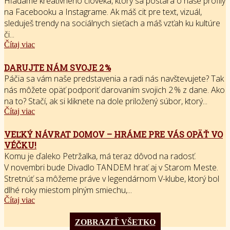
Hľadáme kreatívneho človeka, ktorý sa postará o naše profily
na Facebooku a Instagrame. Ak máš cit pre text, vizuál,
sleduješ trendy na sociálnych sieťach a máš vzťah ku kultúre
či...
Čítaj viac
DARUJTE NÁM SVOJE 2 %
Páčia sa vám naše predstavenia a radi nás navštevujete? Tak
nás môžete opäť podporiť darovaním svojich 2 % z dane. Ako
na to? Stačí, ak si kliknete na dole priložený súbor, ktorý...
Čítaj viac
VEĽKÝ NÁVRAT DOMOV – HRÁME PRE VÁS OPÄŤ VO
VÉČKU!
Komu je ďaleko Petržalka, má teraz dôvod na radosť.
V novembri bude Divadlo TANDEM hrať aj v Starom Meste.
Stretnúť sa môžeme práve v legendárnom V-klube, ktorý bol
dlhé roky miestom plným smiechu,...
Čítaj viac
ZOBRAZIŤ VŠETKO