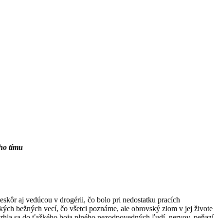
ho tímu
eskôr aj vedúcou v drogérii, čo bolo pri nedostatku pracích
akých bežných vecí, čo všetci poznáme, ale obrovský zlom v jej živote
 vrhla sa do ťažkého boja plného nezodpovedných ľudí, nervov, peňazí