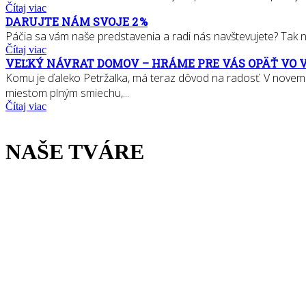
Čítaj viac
DARUJTE NÁM SVOJE 2 %
Páčia sa vám naše predstavenia a radi nás navštevujete? Tak nás
Čítaj viac
VEĽKÝ NÁVRAT DOMOV – HRÁME PRE VÁS OPÄŤ VO 
Komu je ďaleko Petržalka, má teraz dôvod na radosť. V novem
miestom plným smiechu,...
Čítaj viac
NAŠE TVÁRE