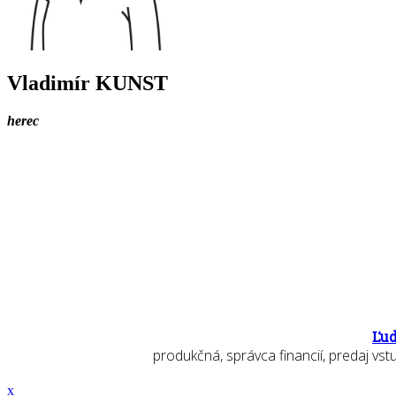
Vladimír KUNST
herec
Ľud
produkčná, správca financií, predaj vs
x