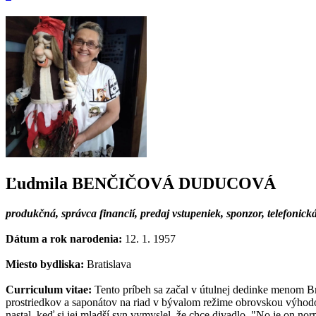
Ľudmila BENČIČOVÁ DUDUCOVÁ
produkčná, správca financií, predaj vstupeniek, sponzor, telefoni
Dátum a rok narodenia:
12. 1. 1957
Miesto bydliska:
Bratislava
Curriculum vitae:
Tento príbeh sa začal v útulnej dedinke menom Bra
prostriedkov a saponátov na riad v bývalom režime obrovskou výhodou.
nastal, keď si jej mladší syn vymyslel, že chce divadlo. "No je on 