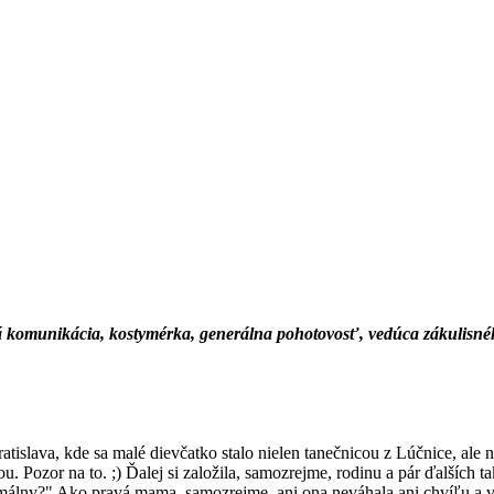
cká komunikácia, kostymérka, generálna pohotovosť, vedúca zákulisné
tislava, kde sa malé dievčatko stalo nielen tanečnicou z Lúčnice, ale n
 Pozor na to. ;) Ďalej si založila, samozrejme, rodinu a pár ďalších t
normálny?" Ako pravá mama, samozrejme, ani ona neváhala ani chvíľu a