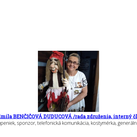
mila BENČIČOVÁ DUDUCOVÁ /rada združenia, interný č
tupeniek, sponzor, telefonická komunikácia, kostymérka, generá