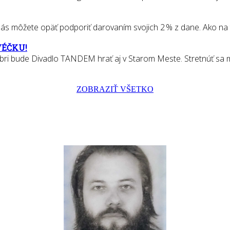
 môžete opäť podporiť darovaním svojich 2 % z dane. Ako na to? S
VÉČKU!
bri bude Divadlo TANDEM hrať aj v Starom Meste. Stretnúť sa m
ZOBRAZIŤ VŠETKO