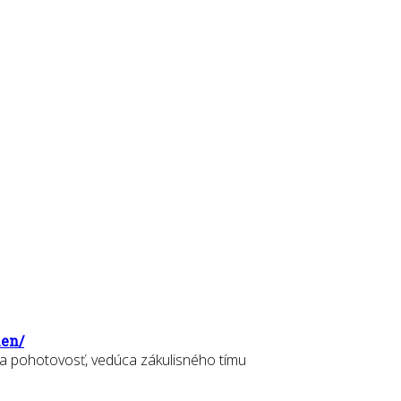
len/
lna pohotovosť, vedúca zákulisného tímu