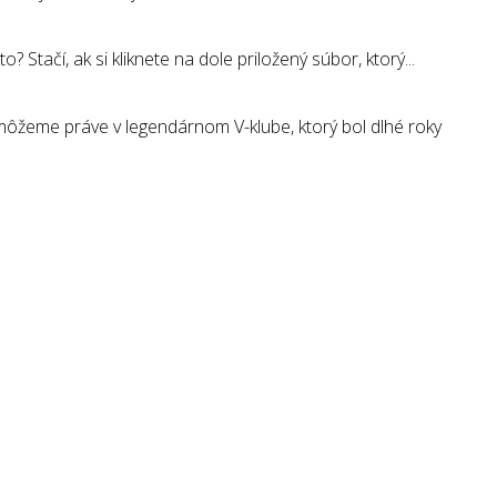
tačí, ak si kliknete na dole priložený súbor, ktorý...
ôžeme práve v legendárnom V-klube, ktorý bol dlhé roky