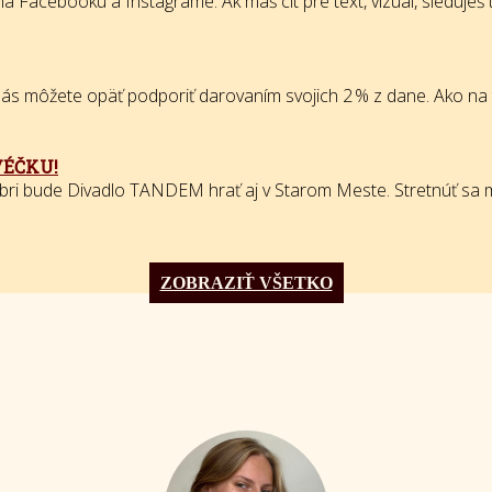
 Facebooku a Instagrame. Ak máš cit pre text, vizuál, sleduješ tr
 môžete opäť podporiť darovaním svojich 2 % z dane. Ako na to? S
VÉČKU!
bri bude Divadlo TANDEM hrať aj v Starom Meste. Stretnúť sa m
ZOBRAZIŤ VŠETKO