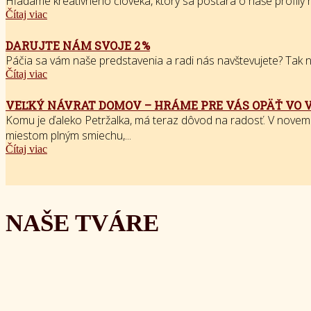
Hľadáme kreatívneho človeka, ktorý sa postará o naše profily na
Čítaj viac
DARUJTE NÁM SVOJE 2 %
Páčia sa vám naše predstavenia a radi nás navštevujete? Tak nás
Čítaj viac
VEĽKÝ NÁVRAT DOMOV – HRÁME PRE VÁS OPÄŤ VO 
Komu je ďaleko Petržalka, má teraz dôvod na radosť. V novem
miestom plným smiechu,...
Čítaj viac
NAŠE TVÁRE