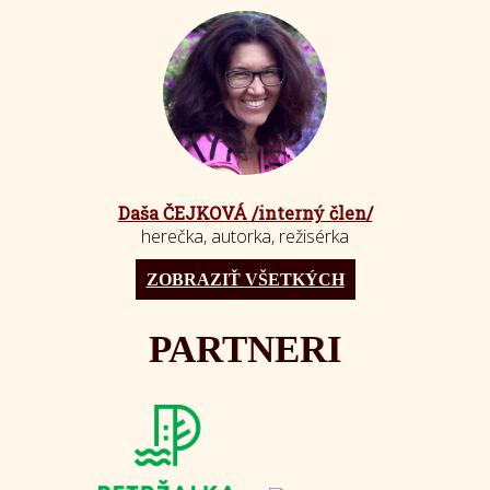
Daša ČEJKOVÁ /interný člen/
herečka, autorka, režisérka
ZOBRAZIŤ VŠETKÝCH
PARTNERI