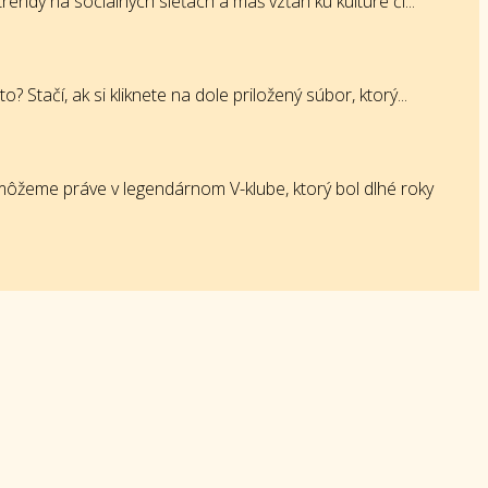
endy na sociálnych sieťach a máš vzťah ku kultúre či...
tačí, ak si kliknete na dole priložený súbor, ktorý...
ôžeme práve v legendárnom V-klube, ktorý bol dlhé roky