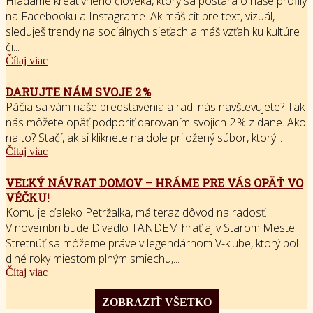
Hľadáme kreatívneho človeka, ktorý sa postará o naše profily
na Facebooku a Instagrame. Ak máš cit pre text, vizuál,
sleduješ trendy na sociálnych sieťach a máš vzťah ku kultúre
či...
Čítaj viac
DARUJTE NÁM SVOJE 2 %
Páčia sa vám naše predstavenia a radi nás navštevujete? Tak
nás môžete opäť podporiť darovaním svojich 2 % z dane. Ako
na to? Stačí, ak si kliknete na dole priložený súbor, ktorý...
Čítaj viac
VEĽKÝ NÁVRAT DOMOV – HRÁME PRE VÁS OPÄŤ VO
VÉČKU!
Komu je ďaleko Petržalka, má teraz dôvod na radosť.
V novembri bude Divadlo TANDEM hrať aj v Starom Meste.
Stretnúť sa môžeme práve v legendárnom V-klube, ktorý bol
dlhé roky miestom plným smiechu,...
Čítaj viac
ZOBRAZIŤ VŠETKO