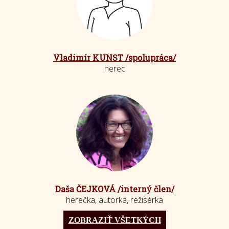
Vladimír KUNST /spolupráca/
herec
Daša ČEJKOVÁ /interný člen/
herečka, autorka, režisérka
ZOBRAZIŤ VŠETKÝCH