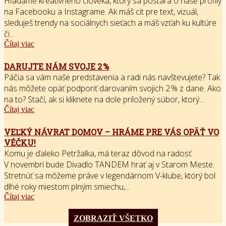
Hľadáme kreatívneho človeka, ktorý sa postará o naše profily
na Facebooku a Instagrame. Ak máš cit pre text, vizuál,
sleduješ trendy na sociálnych sieťach a máš vzťah ku kultúre
či...
Čítaj viac
DARUJTE NÁM SVOJE 2 %
Páčia sa vám naše predstavenia a radi nás navštevujete? Tak
nás môžete opäť podporiť darovaním svojich 2 % z dane. Ako
na to? Stačí, ak si kliknete na dole priložený súbor, ktorý...
Čítaj viac
VEĽKÝ NÁVRAT DOMOV – HRÁME PRE VÁS OPÄŤ VO
VÉČKU!
Komu je ďaleko Petržalka, má teraz dôvod na radosť.
V novembri bude Divadlo TANDEM hrať aj v Starom Meste.
Stretnúť sa môžeme práve v legendárnom V-klube, ktorý bol
dlhé roky miestom plným smiechu,...
Čítaj viac
ZOBRAZIŤ VŠETKO