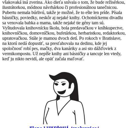
všakovaká iná zverina. Ako dieťa snívala o tom, že bude režisérkou,
ilustrátorkou, módnou návrhárkou či profesionálnou tanečnicou.
Pubertu nemala búrlivú, takže je možné, že to ešte len príde. Písala
básničky, poviedky, neskôr aj nejaké knihy. Ochotníckemu divadlu
sa venovala babka a mama, takže nejaké tie gény tam sú.
Vyštudovala knihovnícku školu, bola predavačkou v kníhkupectve,
knihovníčkou, domovníčkou, bufetárkou, herbaristkou, redaktorkou,
upratovačkou. Stále je mamou dvoch detí. Po rokoch v Bratislave,
na ktorú nedá dopustiť, sa presťahovala na dedinu, kde jej
spoločnosť robí pes, mačky, dva kanáriky a asi sto dážďoviek z
vermikompostu. Už nepíše knihy ani básničky a tancuje len vtedy,
keď ju nikto nevidí, ale opäť začala maľovať.