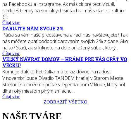
na Facebooku a Instagrame. Ak máš cit pre text, vizuál,
sleduješ trendy na sociálnych sieťach a máš vzťah ku kultúre
či...
Čítaj viac
DARUJTE NÁM SVOJE 2 %
Páčia sa vám naše predstavenia a radi nás navštevujete? Tak
nás môžete opäť podporiť darovaním svojich 2 % z dane. Ako
na to? Stačí, ak si kliknete na dole priložený súbor, ktorý...
Čítaj viac
VEĽKÝ NÁVRAT DOMOV – HRÁME PRE VÁS OPÄŤ VO
VÉČKU!
Komu je ďaleko Petržalka, má teraz dôvod na radosť.
V novembri bude Divadlo TANDEM hrať aj v Starom Meste.
Stretnúť sa môžeme práve v legendárnom V-klube, ktorý bol
dlhé roky miestom plným smiechu,...
Čítaj viac
ZOBRAZIŤ VŠETKO
NAŠE TVÁRE