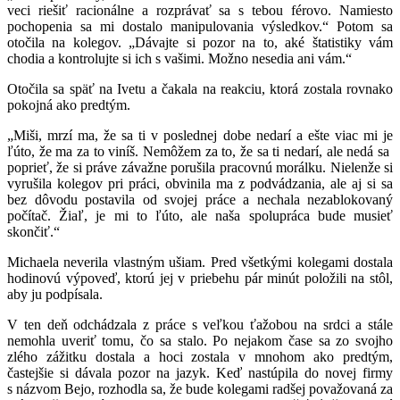
veci riešiť racionálne a rozprávať sa s tebou férovo. Namiesto
pochopenia sa mi dostalo manipulovania výsledkov.“ Potom sa
otočila na kolegov. „Dávajte si pozor na to, aké štatistiky vám
chodia a kontrolujte si ich s vašimi. Možno nesedia ani vám.“
Otočila sa späť na Ivetu a čakala na reakciu, ktorá zostala rovnako
pokojná ako predtým.
„Miši, mrzí ma, že sa ti v poslednej dobe nedarí a ešte viac mi je
ľúto, že ma za to viníš. Nemôžem za to, že sa ti nedarí, ale nedá sa
poprieť, že si práve závažne porušila pracovnú morálku. Nielenže si
vyrušila kolegov pri práci, obvinila ma z podvádzania, ale aj si sa
bez dôvodu postavila od svojej práce a nechala nezablokovaný
počítač. Žiaľ, je mi to ľúto, ale naša spolupráca bude musieť
skončiť.“
Michaela neverila vlastným ušiam. Pred všetkými kolegami dostala
hodinovú výpoveď, ktorú jej v priebehu pár minút položili na stôl,
aby ju podpísala.
V ten deň odchádzala z práce s veľkou ťažobou na srdci a stále
nemohla uveriť tomu, čo sa stalo. Po nejakom čase sa zo svojho
zlého zážitku dostala a hoci zostala v mnohom ako predtým,
častejšie si dávala pozor na jazyk. Keď nastúpila do novej firmy
s názvom Bejo, rozhodla sa, že bude kolegami radšej považovaná za