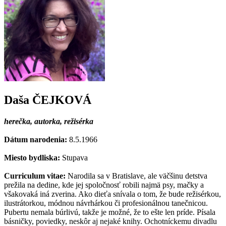
Daša ČEJKOVÁ
herečka, autorka, režisérka
Dátum narodenia:
8.5.1966
Miesto bydliska:
Stupava
Curriculum vitae:
Narodila sa v Bratislave, ale väčšinu detstva
prežila na dedine, kde jej spoločnosť robili najmä psy, mačky a
všakovaká iná zverina. Ako dieťa snívala o tom, že bude režisérkou,
ilustrátorkou, módnou návrhárkou či profesionálnou tanečnicou.
Pubertu nemala búrlivú, takže je možné, že to ešte len príde. Písala
básničky, poviedky, neskôr aj nejaké knihy. Ochotníckemu divadlu