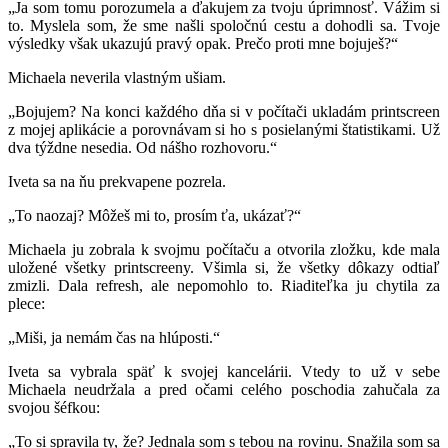
„Ja som tomu porozumela a ďakujem za tvoju úprimnosť. Vážim si
to. Myslela som, že sme našli spoločnú cestu a dohodli sa. Tvoje
výsledky však ukazujú pravý opak. Prečo proti mne bojuješ?“
Michaela neverila vlastným ušiam.
„Bojujem? Na konci každého dňa si v počítači ukladám printscreen
z mojej aplikácie a porovnávam si ho s posielanými štatistikami. Už
dva týždne nesedia. Od nášho rozhovoru.“
Iveta sa na ňu prekvapene pozrela.
„To naozaj? Môžeš mi to, prosím ťa, ukázať?“
Michaela ju zobrala k svojmu počítaču a otvorila zložku, kde mala
uložené všetky printscreeny. Všimla si, že všetky dôkazy odtiaľ
zmizli. Dala refresh, ale nepomohlo to. Riaditeľka ju chytila za
plece:
„Miši, ja nemám čas na hlúposti.“
Iveta sa vybrala späť k svojej kancelárii. Vtedy to už v sebe
Michaela neudržala a pred očami celého poschodia zahučala za
svojou šéfkou:
„To si spravila ty, že? Jednala som s tebou na rovinu. Snažila som sa