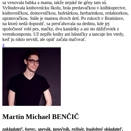
sa venovala babka a mama, takže nejaké tie gény tam sú.
Vyštudovala knihovnícku školu, bola predavačkou v kníhkupectve,
knihovníčkou, domovníčkou, bufetárkou, herbaristkou, redaktorkou,
upratovačkou. Stále je mamou dvoch detí. Po rokoch v Bratislave,
na ktorú nedá dopustiť, sa presťahovala na dedinu, kde jej
spoločnosť robí pes, mačky, dva kanáriky a asi sto dážďoviek z
vermikompostu. Už nepíše knihy ani básničky a tancuje len vtedy,
keď ju nikto nevidí, ale opäť začala maľovať.
x
Martin Michael BENČIČ
zakladateľ, herec, spevák, tanečník, režisér, hudobný skladateľ,