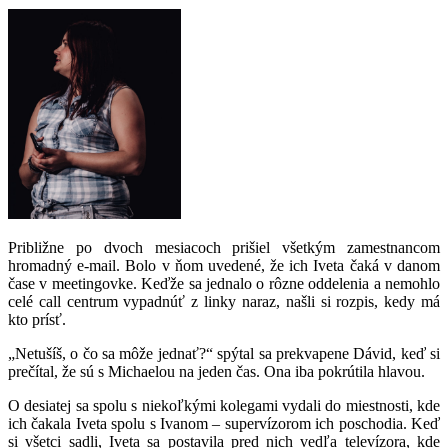
Približne po dvoch mesiacoch prišiel všetkým zamestnancom
hromadný e-mail. Bolo v ňom uvedené, že ich Iveta čaká v danom
čase v meetingovke. Keďže sa jednalo o rôzne oddelenia a nemohlo
celé call centrum vypadnúť z linky naraz, našli si rozpis, kedy má
kto prísť.
„Netušíš, o čo sa môže jednať?“ spýtal sa prekvapene Dávid, keď si
prečítal, že sú s Michaelou na jeden čas. Ona iba pokrútila hlavou.
O desiatej sa spolu s niekoľkými kolegami vydali do miestnosti, kde
ich čakala Iveta spolu s Ivanom – supervízorom ich poschodia. Keď
si všetci sadli, Iveta sa postavila pred nich vedľa televízora, kde