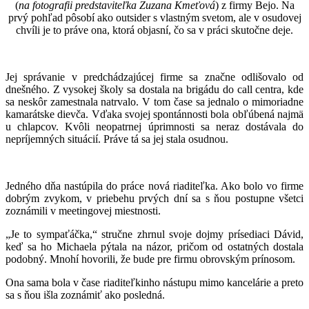
(
na fotografii predstaviteľka
Zuzana Kmeťová
) z firmy Bejo. Na
prvý pohľad pôsobí ako outsider s vlastným svetom, ale v osudovej
chvíli je to práve ona, ktorá objasní, čo sa v práci skutočne deje.
Jej správanie v predchádzajúcej firme sa značne odlišovalo od
dnešného. Z vysokej školy sa dostala na brigádu do call centra, kde
sa neskôr zamestnala natrvalo. V tom čase sa jednalo o mimoriadne
kamarátske dievča. Vďaka svojej spontánnosti bola obľúbená najmä
u chlapcov. Kvôli neopatrnej úprimnosti sa neraz dostávala do
nepríjemných situácií. Práve tá sa jej stala osudnou.
Jedného dňa nastúpila do práce nová riaditeľka. Ako bolo vo firme
dobrým zvykom, v priebehu prvých dní sa s ňou postupne všetci
zoznámili v meetingovej miestnosti.
„Je to sympaťáčka,“ stručne zhrnul svoje dojmy prísediaci Dávid,
keď sa ho Michaela pýtala na názor, pričom od ostatných dostala
podobný. Mnohí hovorili, že bude pre firmu obrovským prínosom.
Ona sama bola v čase riaditeľkinho nástupu mimo kancelárie a preto
sa s ňou išla zoznámiť ako posledná.