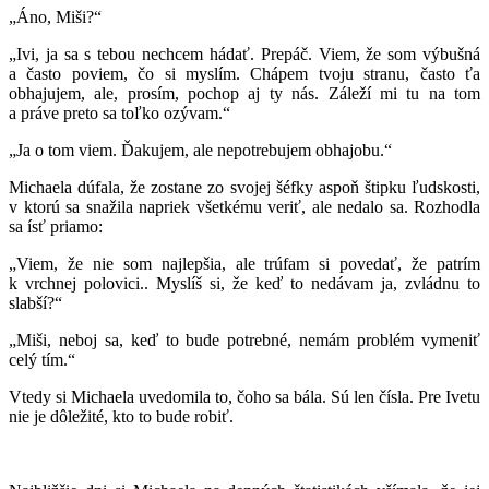
„Áno, Miši?“
„Ivi, ja sa s tebou nechcem hádať. Prepáč. Viem, že som výbušná
a často poviem, čo si myslím. Chápem tvoju stranu, často ťa
obhajujem, ale, prosím, pochop aj ty nás. Záleží mi tu na tom
a práve preto sa toľko ozývam.“
„Ja o tom viem. Ďakujem, ale nepotrebujem obhajobu.“
Michaela dúfala, že zostane zo svojej šéfky aspoň štipku ľudskosti,
v ktorú sa snažila napriek všetkému veriť, ale nedalo sa. Rozhodla
sa ísť priamo:
„Viem, že nie som najlepšia, ale trúfam si povedať, že patrím
k vrchnej polovici.. Myslíš si, že keď to nedávam ja, zvládnu to
slabší?“
„Miši, neboj sa, keď to bude potrebné, nemám problém vymeniť
celý tím.“
Vtedy si Michaela uvedomila to, čoho sa bála. Sú len čísla. Pre Ivetu
nie je dôležité, kto to bude robiť.