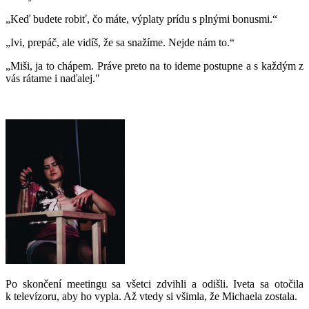
„Keď budete robiť, čo máte, výplaty prídu s plnými bonusmi.“
„Ivi, prepáč, ale vidíš, že sa snažíme. Nejde nám to.“
„Miši, ja to chápem. Práve preto na to ideme postupne a s každým z
vás rátame i naďalej."
Po skončení meetingu sa všetci zdvihli a odišli. Iveta sa otočila
k televízoru, aby ho vypla. Až vtedy si všimla, že Michaela zostala.