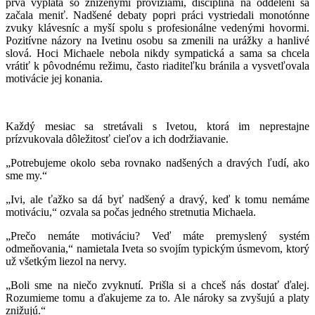
prvá výplata so zníženými províziami, disciplína na oddelení sa
začala meniť. Nadšené debaty popri práci vystriedali monotónne
zvuky klávesníc a myší spolu s profesionálne vedenými hovormi.
Pozitívne názory na Ivetinu osobu sa zmenili na urážky a hanlivé
slová. Hoci Michaele nebola nikdy sympatická a sama sa chcela
vrátiť k pôvodnému režimu, často riaditeľku bránila a vysvetľovala
motivácie jej konania.
Každý mesiac sa stretávali s Ivetou, ktorá im neprestajne
prízvukovala dôležitosť cieľov a ich dodržiavanie.
„Potrebujeme okolo seba rovnako nadšených a dravých ľudí, ako
sme my.“
„Ivi, ale ťažko sa dá byť nadšený a dravý, keď k tomu nemáme
motiváciu,“ ozvala sa počas jedného stretnutia Michaela.
„Prečo nemáte motiváciu? Veď máte premyslený systém
odmeňovania,“ namietala Iveta so svojím typickým úsmevom, ktorý
už všetkým liezol na nervy.
„Boli sme na niečo zvyknutí. Prišla si a chceš nás dostať ďalej.
Rozumieme tomu a ďakujeme za to. Ale nároky sa zvyšujú a platy
znižujú.“