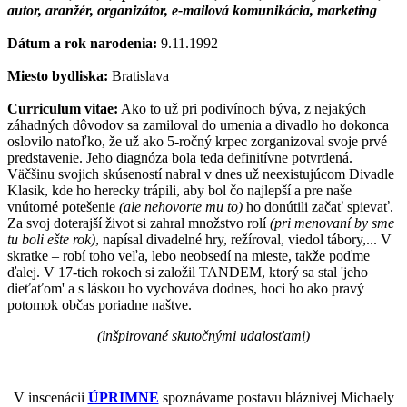
autor, aranžér, organizátor, e-mailová komunikácia, marketing
Dátum a rok narodenia:
9.11.1992
Miesto bydliska:
Bratislava
Curriculum vitae:
Ako to už pri podivínoch býva, z nejakých
záhadných dôvodov sa zamiloval do umenia a divadlo ho dokonca
oslovilo natoľko, že už ako 5-ročný krpec zorganizoval svoje prvé
predstavenie. Jeho diagnóza bola teda definitívne potvrdená.
Väčšinu svojich skúseností nabral v dnes už neexistujúcom Divadle
Klasik, kde ho herecky trápili, aby bol čo najlepší a pre naše
vnútorné potešenie
(ale nehovorte mu to)
ho donútili začať spievať.
Za svoj doterajší život si zahral množstvo rolí
(pri menovaní by sme
tu boli ešte rok)
, napísal divadelné hry, režíroval, viedol tábory,... V
skratke – robí toho veľa, lebo neobsedí na mieste, takže poďme
ďalej. V 17-tich rokoch si založil TANDEM, ktorý sa stal 'jeho
dieťaťom' a s láskou ho vychováva dodnes, hoci ho ako pravý
potomok občas poriadne naštve.
(inšpirované skutočnými udalosťami)
V inscenácii
ÚPRIMNE
spoznávame postavu bláznivej Michaely