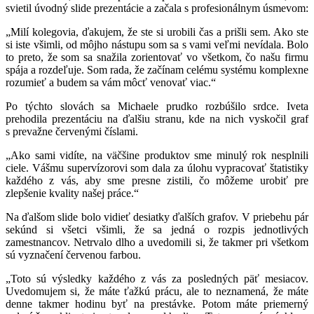
svietil úvodný slide prezentácie a začala s profesionálnym úsmevom:
„Milí kolegovia, ďakujem, že ste si urobili čas a prišli sem. Ako ste
si iste všimli, od môjho nástupu som sa s vami veľmi nevídala. Bolo
to preto, že som sa snažila zorientovať vo všetkom, čo našu firmu
spája a rozdeľuje. Som rada, že začínam celému systému komplexne
rozumieť a budem sa vám môcť venovať viac.“
Po týchto slovách sa Michaele prudko rozbúšilo srdce. Iveta
prehodila prezentáciu na ďalšiu stranu, kde na nich vyskočil graf
s prevažne červenými číslami.
„Ako sami vidíte, na väčšine produktov sme minulý rok nesplnili
ciele. Vášmu supervízorovi som dala za úlohu vypracovať štatistiky
každého z vás, aby sme presne zistili, čo môžeme urobiť pre
zlepšenie kvality našej práce.“
Na ďalšom slide bolo vidieť desiatky ďalších grafov. V priebehu pár
sekúnd si všetci všimli, že sa jedná o rozpis jednotlivých
zamestnancov. Netrvalo dlho a uvedomili si, že takmer pri všetkom
sú vyznačení červenou farbou.
„Toto sú výsledky každého z vás za posledných päť mesiacov.
Uvedomujem si, že máte ťažkú prácu, ale to neznamená, že máte
denne takmer hodinu byť na prestávke. Potom máte priemerný