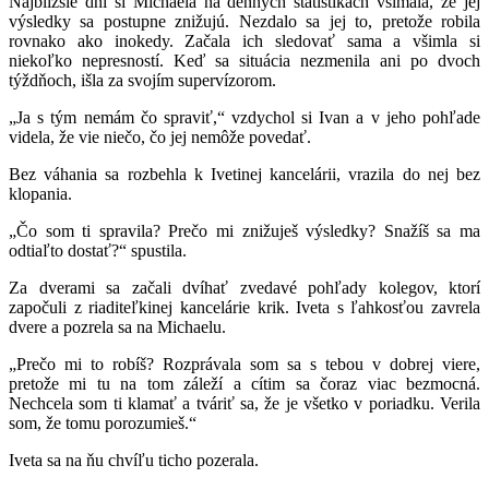
Najbližšie dni si Michaela na denných štatistikách všímala, že jej
výsledky sa postupne znižujú. Nezdalo sa jej to, pretože robila
rovnako ako inokedy. Začala ich sledovať sama a všimla si
niekoľko nepresností. Keď sa situácia nezmenila ani po dvoch
týždňoch, išla za svojím supervízorom.
„Ja s tým nemám čo spraviť,“ vzdychol si Ivan a v jeho pohľade
videla, že vie niečo, čo jej nemôže povedať.
Bez váhania sa rozbehla k Ivetinej kancelárii, vrazila do nej bez
klopania.
„Čo som ti spravila? Prečo mi znižuješ výsledky? Snažíš sa ma
odtiaľto dostať?“ spustila.
Za dverami sa začali dvíhať zvedavé pohľady kolegov, ktorí
započuli z riaditeľkinej kancelárie krik. Iveta s ľahkosťou zavrela
dvere a pozrela sa na Michaelu.
„Prečo mi to robíš? Rozprávala som sa s tebou v dobrej viere,
pretože mi tu na tom záleží a cítim sa čoraz viac bezmocná.
Nechcela som ti klamať a tváriť sa, že je všetko v poriadku. Verila
som, že tomu porozumieš.“
Iveta sa na ňu chvíľu ticho pozerala.