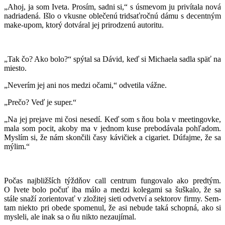
„Ahoj, ja som Iveta. Prosím, sadni si,“ s úsmevom ju privítala nová
nadriadená. Išlo o vkusne oblečenú tridsaťročnú dámu s decentným
make-upom, ktorý dotváral jej prirodzenú autoritu.
„Tak čo? Ako bolo?“ spýtal sa Dávid, keď si Michaela sadla späť na
miesto.
„Neverím jej ani nos medzi očami,“ odvetila vážne.
„Prečo? Veď je super.“
„Na jej prejave mi čosi nesedí. Keď som s ňou bola v meetingovke,
mala som pocit, akoby ma v jednom kuse prebodávala pohľadom.
Myslím si, že nám skončili časy kávičiek a cigariet. Dúfajme, že sa
mýlim.“
Počas najbližších týždňov call centrum fungovalo ako predtým.
O Ivete bolo počuť iba málo a medzi kolegami sa šuškalo, že sa
stále snaží zorientovať v zložitej sieti odvetví a sektorov firmy. Sem-
tam niekto pri obede spomenul, že asi nebude taká schopná, ako si
mysleli, ale inak sa o ňu nikto nezaujímal.