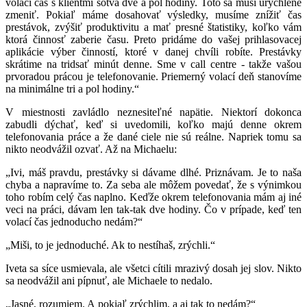
volací čas s klientmi sotva dve a pol hodiny. Toto sa musí urýchlene
zmeniť. Pokiaľ máme dosahovať výsledky, musíme znížiť čas
prestávok, zvýšiť produktivitu a mať presné štatistiky, koľko vám
ktorá činnosť zaberie času. Preto pridáme do vašej prihlasovacej
aplikácie výber činností, ktoré v danej chvíli robíte. Prestávky
skrátime na tridsať minút denne. Sme v call centre - takže vašou
prvoradou prácou je telefonovanie. Priemerný volací deň stanovíme
na minimálne tri a pol hodiny.“
V miestnosti zavládlo neznesiteľné napätie. Niektorí dokonca
zabudli dýchať, keď si uvedomili, koľko majú denne okrem
telefonovania práce a že dané ciele nie sú reálne. Napriek tomu sa
nikto neodvážil ozvať. Až na Michaelu:
„Ivi, máš pravdu, prestávky si dávame dlhé. Priznávam. Je to naša
chyba a napravíme to. Za seba ale môžem povedať, že s výnimkou
toho robím celý čas naplno. Keďže okrem telefonovania mám aj iné
veci na práci, dávam len tak-tak dve hodiny. Čo v prípade, keď ten
volací čas jednoducho nedám?“
„Miši, to je jednoduché. Ak to nestíhaš, zrýchli.“
Iveta sa síce usmievala, ale všetci cítili mrazivý dosah jej slov. Nikto
sa neodvážil ani pípnuť, ale Michaele to nedalo.
„Jasné, rozumiem. A pokiaľ zrýchlim, a aj tak to nedám?“