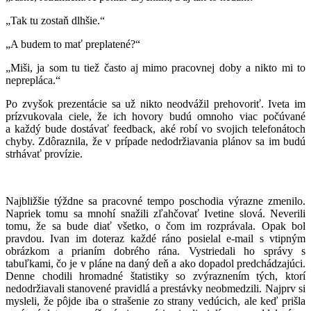
„Tak tu zostaň dlhšie.“
„A budem to mať preplatené?“
„Miši, ja som tu tiež často aj mimo pracovnej doby a nikto mi to
neprepláca.“
Po zvyšok prezentácie sa už nikto neodvážil prehovoriť. Iveta im
prízvukovala ciele, že ich hovory budú omnoho viac počúvané
a každý bude dostávať feedback, aké robí vo svojich telefonátoch
chyby. Zdôraznila, že v prípade nedodržiavania plánov sa im budú
strhávať provízie.
Najbližšie týždne sa pracovné tempo poschodia výrazne zmenilo.
Napriek tomu sa mnohí snažili zľahčovať Ivetine slová. Neverili
tomu, že sa bude diať všetko, o čom im rozprávala. Opak bol
pravdou. Ivan im doteraz každé ráno posielal e-mail s vtipným
obrázkom a prianím dobrého rána. Vystriedali ho správy s
tabuľkami, čo je v pláne na daný deň a ako dopadol predchádzajúci.
Denne chodili hromadné štatistiky so zvýraznením tých, ktorí
nedodržiavali stanovené pravidlá a prestávky neobmedzili. Najprv si
mysleli, že pôjde iba o strašenie zo strany vedúcich, ale keď prišla