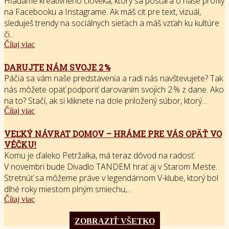
Hľadáme kreatívneho človeka, ktorý sa postará o naše profily
na Facebooku a Instagrame. Ak máš cit pre text, vizuál,
sleduješ trendy na sociálnych sieťach a máš vzťah ku kultúre
či...
Čítaj viac
DARUJTE NÁM SVOJE 2 %
Páčia sa vám naše predstavenia a radi nás navštevujete? Tak
nás môžete opäť podporiť darovaním svojich 2 % z dane. Ako
na to? Stačí, ak si kliknete na dole priložený súbor, ktorý...
Čítaj viac
VEĽKÝ NÁVRAT DOMOV – HRÁME PRE VÁS OPÄŤ VO
VÉČKU!
Komu je ďaleko Petržalka, má teraz dôvod na radosť.
V novembri bude Divadlo TANDEM hrať aj v Starom Meste.
Stretnúť sa môžeme práve v legendárnom V-klube, ktorý bol
dlhé roky miestom plným smiechu,...
Čítaj viac
ZOBRAZIŤ VŠETKO