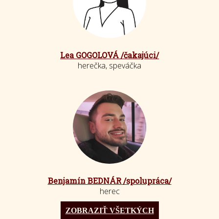
Lea GOGOLOVÁ /čakajúci/
herečka, speváčka
Benjamín BEDNÁR /spolupráca/
herec
ZOBRAZIŤ VŠETKÝCH