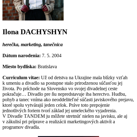
Ilona DACHYSHYN
herečka, marketing, tanečnica
Dátum narodenia:
7. 5. 2004
Miesto bydliska:
Bratislava
Curriculum vitae:
Už od detstva na Ukrajine mala blízky vzťah
k umeniu a divadlo sa postupne stalo prirodzenou súčasťou jej
života. Po príchode na Slovensko vo svojej divadelnej ceste
pokračuje… Divadlo pre ňu nepredstavuje iba herectvo. Hudbu,
pohyb a tanec vníma ako neoddeliteľné súčasti javiskového prejavu,
ktoré spolu vytvárajú jeden celok. Práve toto prepojenie
jednotlivých foriem tvorí základ jej umeleckého vyjadrenia.
V Divadle TANDEM ju môžete stretnúť nielen na javisku, ale aj
v zákulisí pri príprave a realizácii marketingových aktivít a
programov divadla.