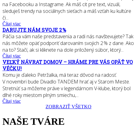
na Facebooku a Instagrame. Ak máš cit pre text, vizuál,
sleduješ trendy na sociálnych sieťach a máš vzťah ku kultúre
či...
Čítaj viac
DARUJTE NÁM SVOJE 2 %
Páčia sa vám naše predstavenia a radi nás navštevujete? Tak
nás môžete opäť podporiť darovaním svojich 2 % z dane. Ako
na to? Stačí, ak si kliknete na dole priložený súbor, ktorý...
Čítaj viac
VEĽKÝ NÁVRAT DOMOV – HRÁME PRE VÁS OPÄŤ VO
VÉČKU!
Komu je ďaleko Petržalka, má teraz dôvod na radosť.
V novembri bude Divadlo TANDEM hrať aj v Starom Meste.
Stretnúť sa môžeme práve v legendárnom V-klube, ktorý bol
dlhé roky miestom plným smiechu,...
Čítaj viac
ZOBRAZIŤ VŠETKO
NAŠE TVÁRE