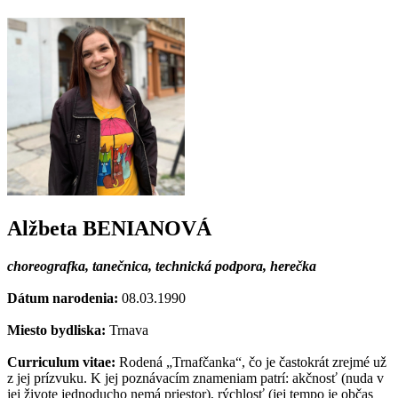
Alžbeta BENIANOVÁ
choreografka, tanečnica, technická podpora, herečka
Dátum narodenia:
08.03.1990
Miesto bydliska:
Trnava
Curriculum vitae:
Rodená „Trnafčanka“, čo je častokrát zrejmé už
z jej prízvuku. K jej poznávacím znameniam patrí: akčnosť (nuda v
jej živote jednoducho nemá priestor), rýchlosť (jej tempo je občas