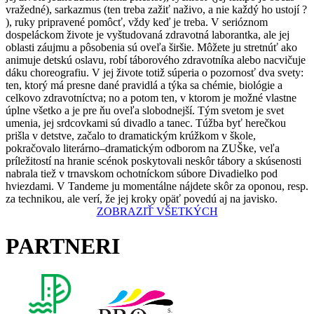
vražedné), sarkazmus (ten treba zažiť naživo, a nie každý ho ustojí ?
), ruky pripravené pomôcť, vždy keď je treba. V serióznom
dospeláckom živote je vyštudovaná zdravotná laborantka, ale jej
oblasti záujmu a pôsobenia sú oveľa širšie. Môžete ju stretnúť ako
animuje detskú oslavu, robí táborového zdravotníka alebo nacvičuje
dáku choreografiu. V jej živote totiž súperia o pozornosť dva svety:
ten, ktorý má presne dané pravidlá a týka sa chémie, biológie a
celkovo zdravotníctva; no a potom ten, v ktorom je možné vlastne
úplne všetko a je pre ňu oveľa slobodnejší. Tým svetom je svet
umenia, jej srdcovkami sú divadlo a tanec. Túžba byť herečkou
prišla v detstve, začalo to dramatickým krúžkom v škole,
pokračovalo literárno–dramatickým odborom na ZUŠke, veľa
príležitostí na hranie scénok poskytovali neskôr tábory a skúsenosti
nabrala tiež v trnavskom ochotníckom súbore Divadielko pod
hviezdami. V Tandeme ju momentálne nájdete skôr za oponou, resp.
za technikou, ale verí, že jej kroky opäť povedú aj na javisko.
ZOBRAZIŤ VŠETKÝCH
PARTNERI