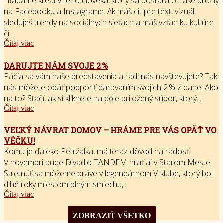
Hľadáme kreatívneho človeka, ktorý sa postará o naše profily
na Facebooku a Instagrame. Ak máš cit pre text, vizuál,
sleduješ trendy na sociálnych sieťach a máš vzťah ku kultúre
či...
Čítaj viac
DARUJTE NÁM SVOJE 2 %
Páčia sa vám naše predstavenia a radi nás navštevujete? Tak
nás môžete opäť podporiť darovaním svojich 2 % z dane. Ako
na to? Stačí, ak si kliknete na dole priložený súbor, ktorý...
Čítaj viac
VEĽKÝ NÁVRAT DOMOV – HRÁME PRE VÁS OPÄŤ VO
VÉČKU!
Komu je ďaleko Petržalka, má teraz dôvod na radosť.
V novembri bude Divadlo TANDEM hrať aj v Starom Meste.
Stretnúť sa môžeme práve v legendárnom V-klube, ktorý bol
dlhé roky miestom plným smiechu,...
Čítaj viac
ZOBRAZIŤ VŠETKO